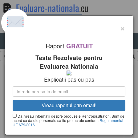
×
T
Raport
GRATUIT
o
g
Teste Rezolvate pentru
g
Evaluarea Nationala
l
e
Explicatii pas cu pas
n
a
v
Pregatire pentru Evaluarea Nationala
i
(chiar si in vacanta)!
g
a
Iti oferim
GRATUIT
raportul special
t
Da, vreau informatii despre produsele Rentrop&Straton. Sunt de
acord ca datele personale sa fie prelucrate conform
Regulamentul
Teste Rezolvate pentru Evaluarea Nationala
i
UE 679/2016
o
Clasele II, IV, VI si (mai ales) clasa a VIII a
n